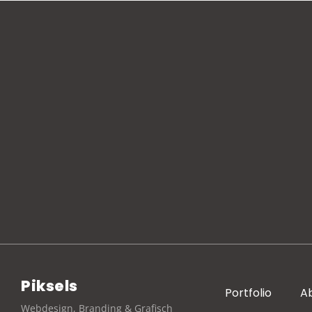
Piksels
Portfolio
A
Webdesign, Branding & Grafisch